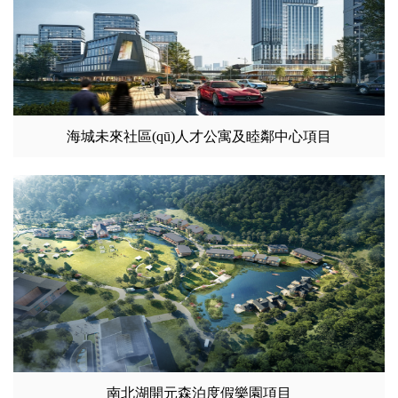
海城未來社區(qū)人才公寓及睦鄰中心項目
南北湖開元森泊度假樂園項目