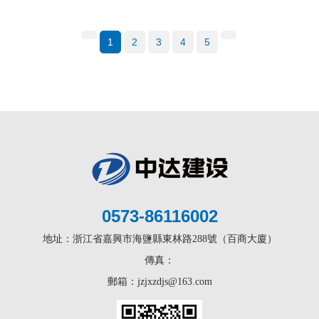
1
2
3
4
5
0573-86116002
地址：浙江省嘉興市海鹽縣東林路288號（百商大廈）
傳真：
郵箱：jzjxzdjs@163.com