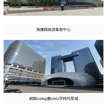
海鹽縣旅游集散中心
桐鄉(xiāng)數(shù)字時尚星城