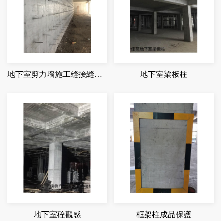
地下室剪力墻施工縫接縫平整
地下室梁板柱
地下室砼觀感
框架柱成品保護