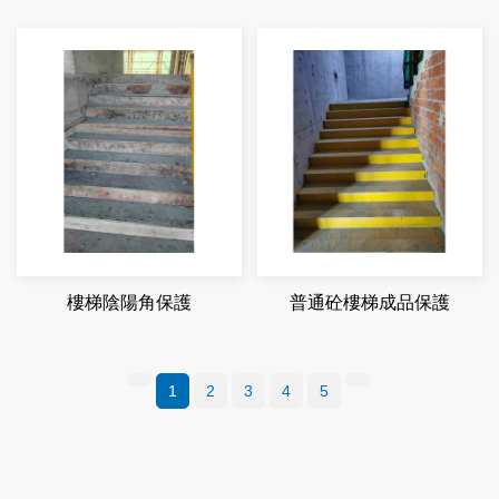
樓梯陰陽角保護
普通砼樓梯成品保護
1
2
3
4
5